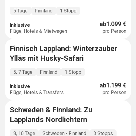
5 Tage
Finnland
1 Stopp
ab
1.099 €
Inklusive
Flüge, Hotels & Mietwagen
pro Person
Finnisch Lappland: Winterzauber
SHORT & SWEET
Ylläs mit Husky-Safari
5, 7 Tage
Finnland
1 Stopp
ab
1.199 €
Inklusive
Flüge, Hotels & Transfers
pro Person
Schweden & Finnland: Zu
MULTICOUNTRY
Lapplands Nordlichtern
8, 10 Tage
Schweden • Finnland
3 Stopps