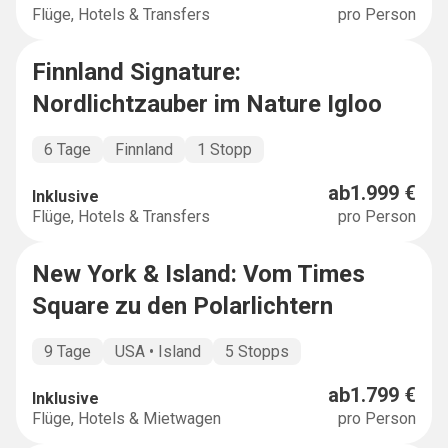
Flüge, Hotels & Transfers
pro Person
Finnland Signature:
SIGNATURE
Nordlichtzauber im Nature Igloo
6 Tage
Finnland
1 Stopp
ab
1.999 €
Inklusive
Flüge, Hotels & Transfers
pro Person
New York & Island: Vom Times
MULTICOUNTRY
Square zu den Polarlichtern
9 Tage
USA • Island
5 Stopps
ab
1.799 €
Inklusive
Flüge, Hotels & Mietwagen
pro Person