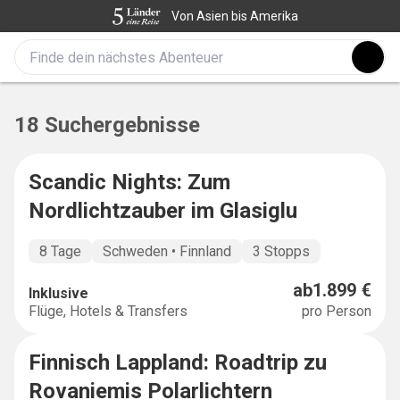
Von Asien bis Amerika
18 Suchergebnisse
Scandic Nights: Zum
MULTICOUNTRY
Nordlichtzauber im Glasiglu
8 Tage
Schweden • Finnland
3 Stopps
ab
1.899 €
Inklusive
Flüge, Hotels & Transfers
pro Person
Finnisch Lappland: Roadtrip zu
SALE
-
31
%
Rovaniemis Polarlichtern