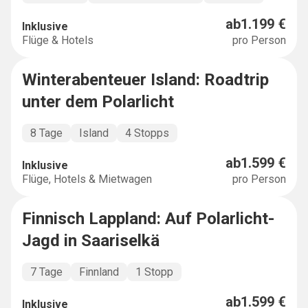
ab
1.199 €
Inklusive
Flüge & Hotels
pro Person
Winterabenteuer Island: Roadtrip
BUCKETLIST
unter dem Polarlicht
8 Tage
Island
4 Stopps
ab
1.599 €
Inklusive
Flüge, Hotels & Mietwagen
pro Person
Finnisch Lappland: Auf Polarlicht-
EXPLORER
Jagd in Saariselkä
7 Tage
Finnland
1 Stopp
ab
1.599 €
Inklusive