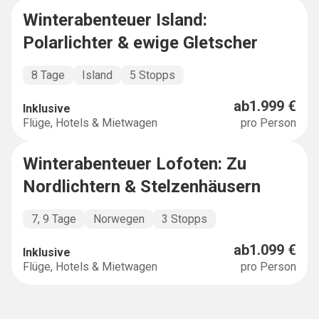
Winterabenteuer Island:
BUCKETLIST
Polarlichter & ewige Gletscher
8 Tage
Island
5 Stopps
ab
1.999 €
Inklusive
Flüge, Hotels & Mietwagen
pro Person
Winterabenteuer Lofoten: Zu
BUCKETLIST
Nordlichtern & Stelzenhäusern
7, 9 Tage
Norwegen
3 Stopps
ab
1.099 €
Inklusive
Flüge, Hotels & Mietwagen
pro Person