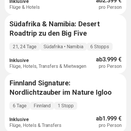
ab
2.399 €
Inklusive
Flüge & Hotels
pro Person
Südafrika & Namibia: Desert
MULTICOUNTRY
Roadtrip zu den Big Five
21, 24 Tage
Südafrika • Namibia
6 Stopps
ab
3.999 €
Inklusive
Flüge, Hotels, Transfers & Mietwagen
pro Person
Finnland Signature:
SIGNATURE
Nordlichtzauber im Nature Igloo
6 Tage
Finnland
1 Stopp
ab
1.999 €
Inklusive
Flüge, Hotels & Transfers
pro Person