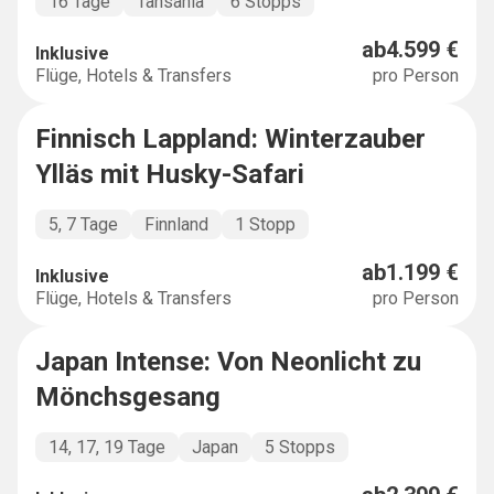
16 Tage
Tansania
6 Stopps
ab
4.599 €
Inklusive
Flüge, Hotels & Transfers
pro Person
Finnisch Lappland: Winterzauber
SHORT & SWEET
Ylläs mit Husky-Safari
5, 7 Tage
Finnland
1 Stopp
ab
1.199 €
Inklusive
Flüge, Hotels & Transfers
pro Person
Japan Intense: Von Neonlicht zu
INTENSE
Mönchsgesang
14, 17, 19 Tage
Japan
5 Stopps