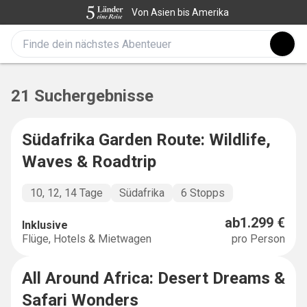
Von Asien bis Amerika
21 Suchergebnisse
Südafrika Garden Route: Wildlife,
SALE
-
31
%
Waves & Roadtrip
10, 12, 14 Tage
Südafrika
6 Stopps
ab
1.299 €
Inklusive
Flüge, Hotels & Mietwagen
pro Person
All Around Africa: Desert Dreams &
MULTICOUNTRY
Safari Wonders