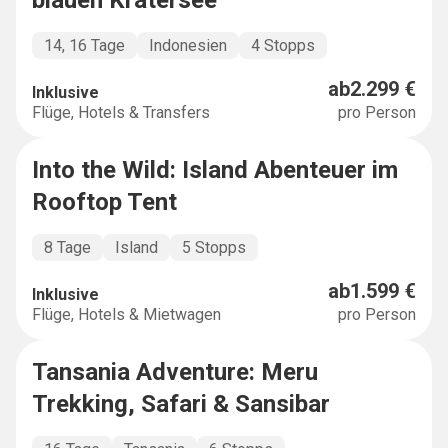
blauen Kratersee
14, 16 Tage
Indonesien
4 Stopps
ab
2.299 €
Inklusive
Flüge, Hotels & Transfers
pro Person
Into the Wild: Island Abenteuer im
BUCKETLIST
Rooftop Tent
8 Tage
Island
5 Stopps
ab
1.599 €
Inklusive
Flüge, Hotels & Mietwagen
pro Person
Tansania Adventure: Meru
ADVENTURE
Trekking, Safari & Sansibar