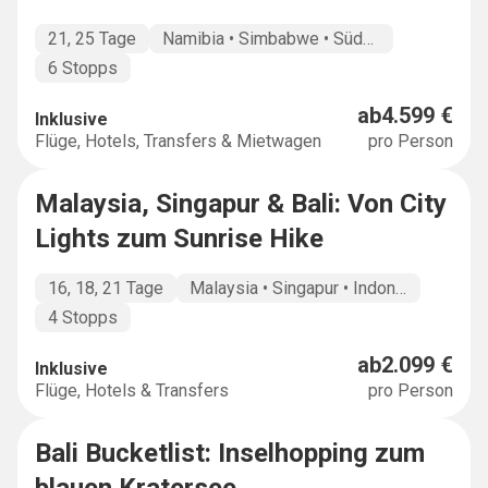
21, 25 Tage
Namibia • Simbabwe • Südafrika • Botswana
6 Stopps
ab
4.599 €
Inklusive
Flüge, Hotels, Transfers & Mietwagen
pro Person
Malaysia, Singapur & Bali: Von City
MULTICOUNTRY
Lights zum Sunrise Hike
16, 18, 21 Tage
Malaysia • Singapur • Indonesien
4 Stopps
ab
2.099 €
Inklusive
Flüge, Hotels & Transfers
pro Person
Bali Bucketlist: Inselhopping zum
BUCKETLIST