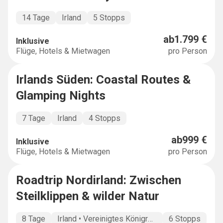
14 Tage
Irland
5 Stopps
ab
1.799 €
Inklusive
Flüge, Hotels & Mietwagen
pro Person
Irlands Süden: Coastal Routes &
EXPLORER
Glamping Nights
7 Tage
Irland
4 Stopps
ab
999 €
Inklusive
Flüge, Hotels & Mietwagen
pro Person
Roadtrip Nordirland: Zwischen
BUCKETLIST
Steilklippen & wilder Natur
8 Tage
Irland • Vereinigtes Königreich
6 Stopps