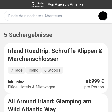
Von Asien bis Amerika
5 Suchergebnisse
Irland Roadtrip: Schroffe Klippen &
BUCKETLIST
Märchenschlösser
7 Tage
Irland
6 Stopps
ab
999 €
Inklusive
Flüge, Hotels & Mietwagen
pro Person
All Around Irland: Glamping am
EXPLORER
Wild Atlantic Way